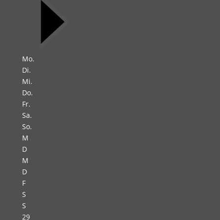
Mo.
Di.
Mi.
Do.
Fr.
Sa.
So.
M
D
M
D
F
S
S
29