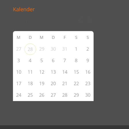
Kalender
M
D
M
D
F
S
S
27
29
30
31
1
2
28
3
4
5
6
7
8
9
10
11
12
13
14
15
16
17
18
19
20
21
22
23
24
25
26
27
28
29
30