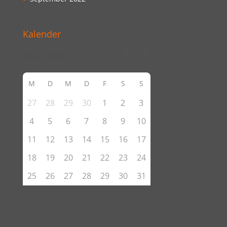
Kalender
M
D
M
D
F
S
S
27
28
29
30
1
2
3
4
5
6
7
8
9
10
11
12
13
14
15
16
17
18
19
20
21
22
23
24
25
26
27
28
29
30
31