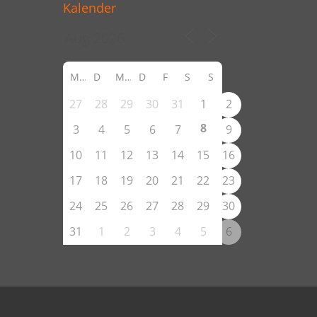
Kalender
M
D
M
D
F
S
S
27
28
29
30
31
1
2
8
3
4
5
6
7
9
10
11
12
13
14
15
16
17
18
19
20
21
22
23
24
25
26
27
28
29
30
31
1
2
3
4
5
6